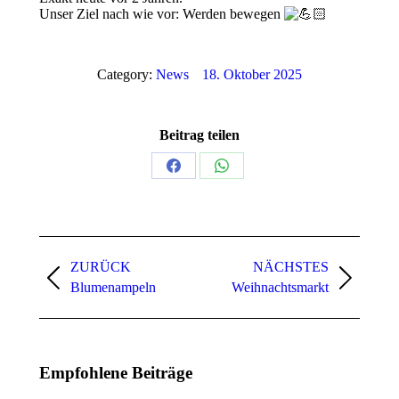
Unser Ziel nach wie vor: Werden bewegen
Category:
News
18. Oktober 2025
Beitrag teilen
Share
Share
on
on
Facebook
WhatsApp
Kommentarnavigation
ZURÜCK
NÄCHSTES
Vorheriger
Nächster
Blumenampeln
Weihnachtsmarkt
Beitrag:
Beitrag:
Empfohlene Beiträge