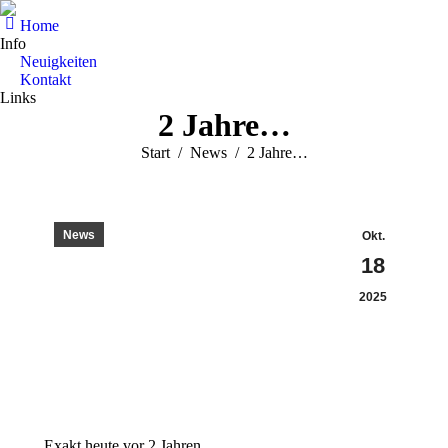
Home
Info
Neuigkeiten
Kontakt
Links
2 Jahre…
Sie befinden sich hier:
Start
News
2 Jahre…
News
Okt.
18
2025
Exakt heute vor 2 Jahren.