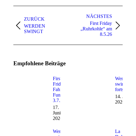
Facebook
WhatsApp
Kommentarnavigation
NÄCHSTES
ZURÜCK
First Friday
WERDEN
Vorheriger
Nächster
„Ruhrkohle“ am
SWINGT
Beitrag:
Beitrag:
8.5.26
Empfohlene Beiträge
First
Werden
Friday
swingt –
Fahrrad
fortsetzun
Fun am
14. Juni
3.7.26
2026
17.
Juni
2026
Werden
La