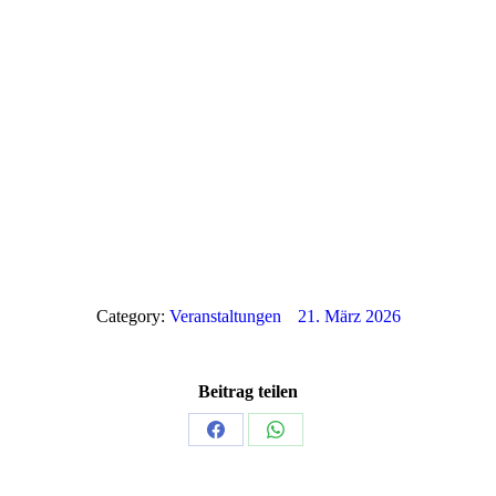
Category:
Veranstaltungen
21. März 2026
Beitrag teilen
Share
Share
on
on